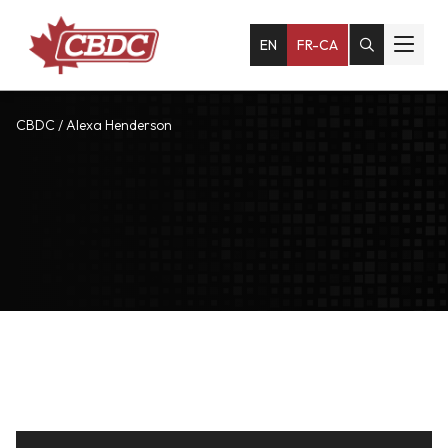
EN
FR-CA
CBDC
/
Alexa Henderson