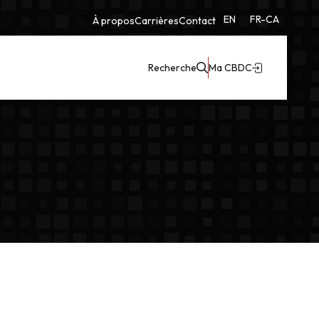
EN
FR-CA
À propos
Carrières
Contact
Recherche
Ma CBDC