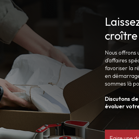
Laisse
croître
Nous offrons 
d’affaires spé
favoriser la r
en démarrage,
sommes là po
Discutons de
évoluer votr
Faire une 