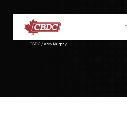
F
CBDC
/
Amy Murphy