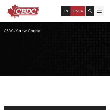
EN
FR-CA
CBDC
/
Caitlyn Crosbie