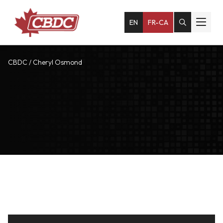
EN
FR-CA
CBDC
/
Cheryl Osmond