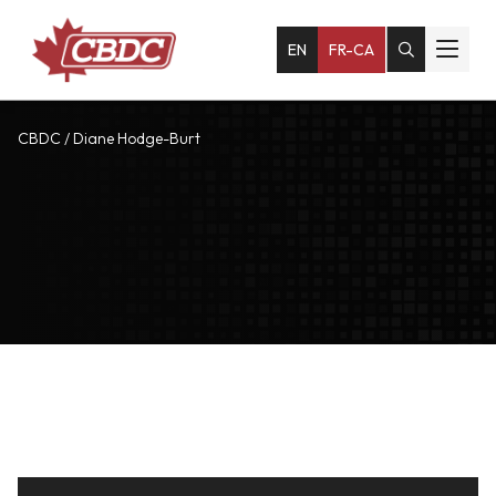
EN
FR-CA
CBDC
/
Diane Hodge-Burt