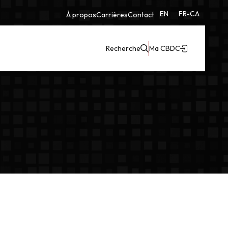
EN
FR-CA
À propos
Carrières
Contact
Recherche
Ma CBDC