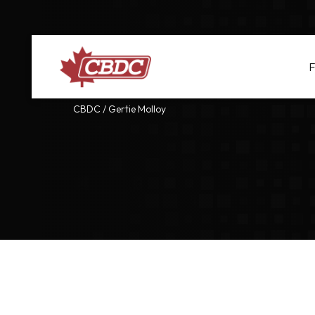
F
CBDC
/
Gertie Molloy