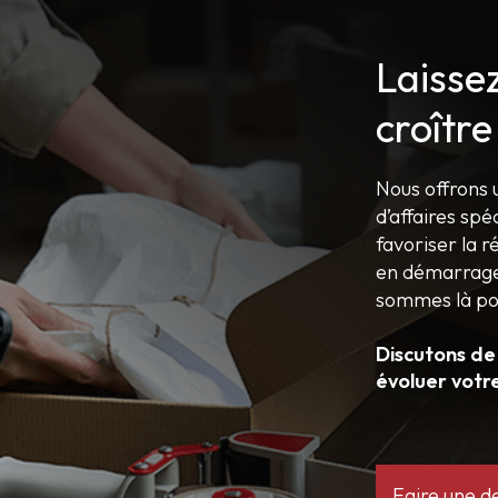
Laisse
croître
Nous offrons 
d’affaires spé
favoriser la r
en démarrage,
sommes là po
Discutons de
évoluer votr
Faire une 