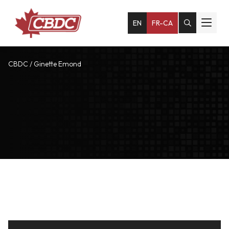
EN
FR-CA
CBDC
/
Ginette Emond