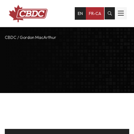
EN
FR-CA
CBDC
/
Gordon MacArthur