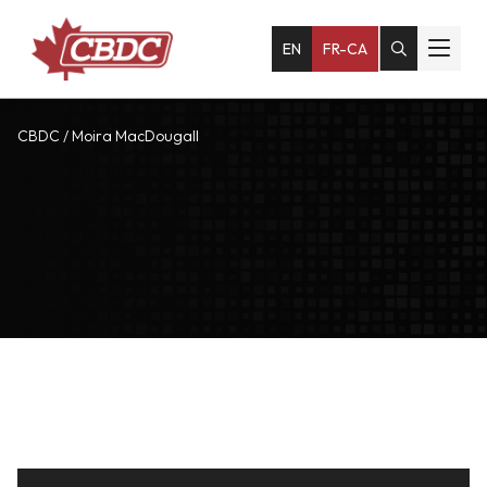
EN
FR-CA
CBDC
/
Moira MacDougall