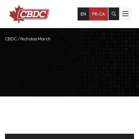
EN
FR-CA
CBDC
/
Nicholas March