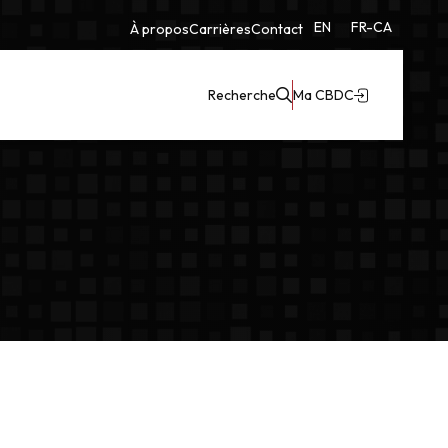
EN
FR-CA
À propos
Carrières
Contact
Recherche
Ma CBDC