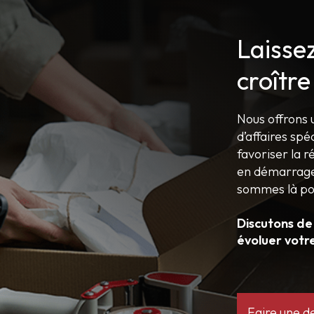
Laisse
croître
Nous offrons 
d’affaires spé
favoriser la r
en démarrage,
sommes là po
Discutons de
évoluer votr
Faire une 