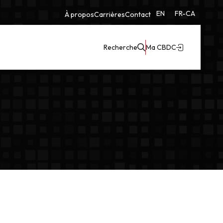
EN
FR-CA
À propos
Carrières
Contact
Recherche
Ma CBDC