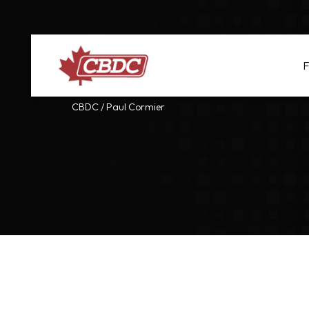
F
CBDC
/
Paul Cormier