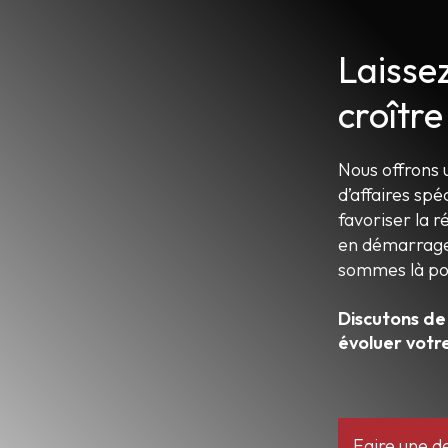
Laisse
croître
Nous offrons 
d’affaires spé
favoriser la r
en démarrage,
sommes là po
Discutons de
évoluer votr
Faire une 