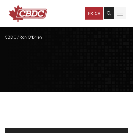
FR-CA
CBDC
/
Ron O’Brien