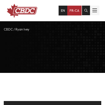
EN
FR-CA
CBDC
/
Ryan Ivey