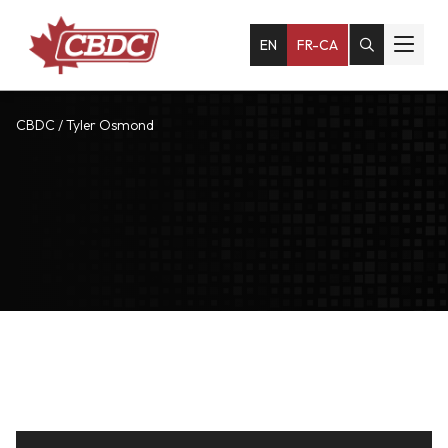
EN
FR-CA
CBDC
/
Tyler Osmond