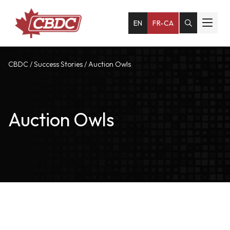
EN
FR-CA
CBDC
/
Success Stories
/
Auction Owls
Auction Owls