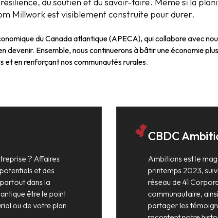
ésilience, du soutien et du savoir-faire. Même si la plan
om Millwork est visiblement construite pour durer.
conomique du Canada atlantique (APECA), qui collabore avec nous 
 en devenir. Ensemble, nous continuerons à bâtir une économie plus
ois et en renforçant nos communautés rurales.
CBDC Ambiti
reprise ? Affaires
Ambitions est le mag
potentiels et des
printemps 2023, suivi
 partout dans la
réseau de 41 Corpor
lantique être le point
communautaire, ainsi 
ial ou de votre plan
partager les témoign
racontent notre hist