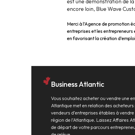
est une démonstration de la r
encore loin, Blue Wave Cust
Merci à l’Agence de promotion é
entreprises et les entrepreneurs
en favorisant la création d’empl
Business Atlantic
Vous souhaitez acheter ou vendre une ent
Atlantique met en relation des acheteurs 
vendeurs d’entreprises établies à vendre
région de l’Atlantique. Laissez Affaires At
de départ de votre parcours entrepreneur
de relève.