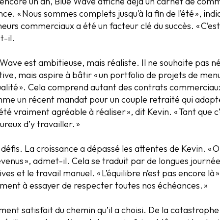
s encore un an, Blue Wave affiche déjà un carnet de com
ce. « Nous sommes complets jusqu’à la fin de l’été », indi
eurs commerciaux a été un facteur clé du succès. « C’est
-il.
 Wave est ambitieuse, mais réaliste. Il ne souhaite pas n
ative, mais aspire à bâtir « un portfolio de projets de me
ualité ». Cela comprend autant des contrats commerciau
comme un récent mandat pour un couple retraité qui adap
 été vraiment agréable à réaliser », dit Kevin. « Tant que c
ureux d’y travailler. »
 défis. La croissance a dépassé les attentes de Kevin. «
venus », admet-il. Cela se traduit par de longues journée
es et le travail manuel. « L’équilibre n’est pas encore là »,
ment à essayer de respecter toutes nos échéances. »
ment satisfait du chemin qu’il a choisi. De la catastrophe