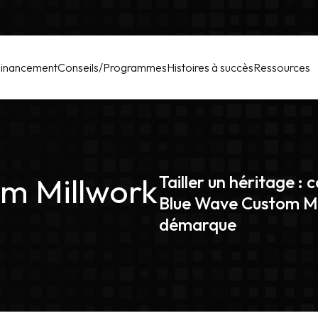
inancement
Conseils/Programmes
Histoires à succès
Ressources
m Millwork
Tailler un héritage :
Blue Wave Custom Mil
démarque