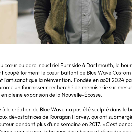
 au cœur du parc industriel Burnside à Dartmouth, le bou
ent coupé forment le cœur battant de Blue Wave Custom 
ant l’artisanat que la réinvention. Fondée en août 2024 
omme un fournisseur recherché de menuiserie sur mesur
 en pleine expansion de la Nouvelle-Écosse.
 la création de Blue Wave n’a pas été sculpté dans le bois
eaux dévastatrices de l’ouragan Harvey, qui ont submergé
uteur pendant plus d’une semaine en 2017. « C’est penda
j’aimais construire, fabriquer des choses et résoudre des