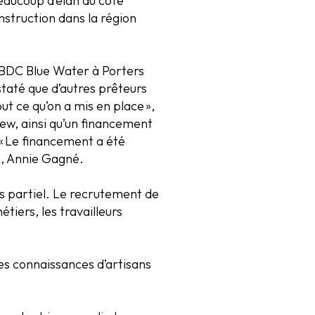
beaucoup d’élan du côté
nstruction dans la région
 CBDC Blue Water à Porters
taté que d’autres prêteurs
t ce qu’on a mis en place »,
ew, ainsi qu’un financement
 « Le financement a été
C, Annie Gagné.
s partiel. Le recrutement de
tiers, les travailleurs
les connaissances d’artisans