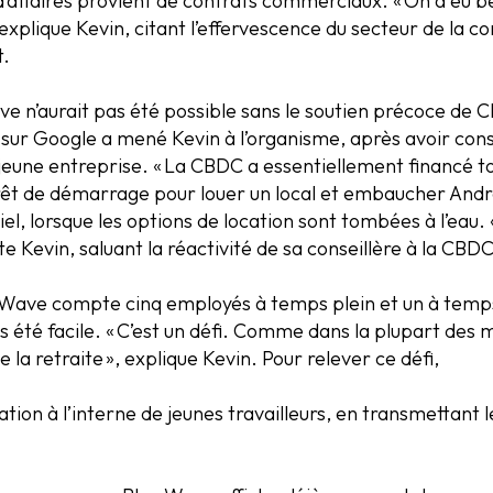
 d’affaires provient de contrats commerciaux. « On a eu 
explique Kevin, citant l’effervescence du secteur de la co
.
ve n’aurait pas été possible sans le soutien précoce de
sur Google a mené Kevin à l’organisme, après avoir cons
jeune entreprise. « La CBDC a essentiellement financé tou
prêt de démarrage pour louer un local et embaucher Andr
el, lorsque les options de location sont tombées à l’eau.
 Kevin, saluant la réactivité de sa conseillère à la CBD
ue Wave compte cinq employés à temps plein et un à temp
s été facile. « C’est un défi. Comme dans la plupart des mé
a retraite », explique Kevin. Pour relever ce défi,
ation à l’interne de jeunes travailleurs, en transmettant 