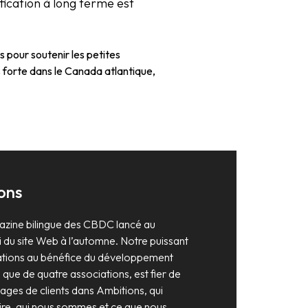
ification à long terme est
pour soutenir les petites
 forte dans le Canada atlantique,
ons
azine bilingue des CBDC lancé au
 du site Web à l’automne. Notre puissant
ations au bénéfice du développement
que de quatre associations, est fier de
ages de clients dans Ambitions, qui
oire, qui nous sommes et ce que nous