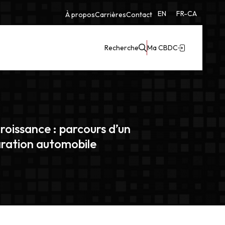
EN
FR-CA
À propos
Carrières
Contact
Recherche
Ma CBDC
roissance : parcours d’un
aration automobile