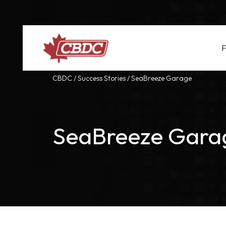
F
CBDC
/
Success Stories
/
SeaBreeze Garage
SeaBreeze Gara