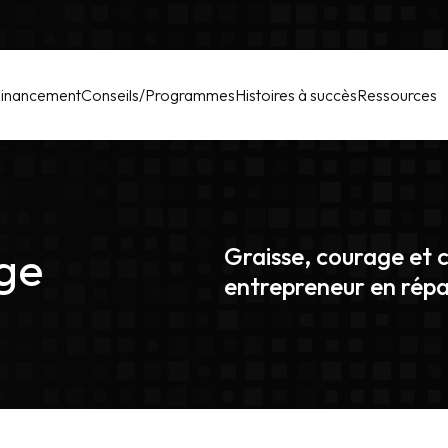
inancement
Conseils/Programmes
Histoires à succès
Ressources
ge
Graisse, courage et c
entrepreneur en rép