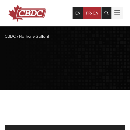
EN
FR-CA
CBDC
/
Nathalie Gallant