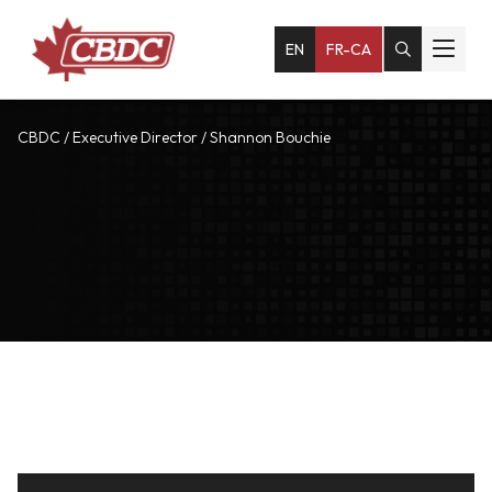
EN
FR-CA
CBDC
/
Executive Director
/
Shannon Bouchie