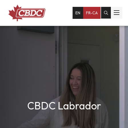
EN
FR-CA
CBDC Labrador