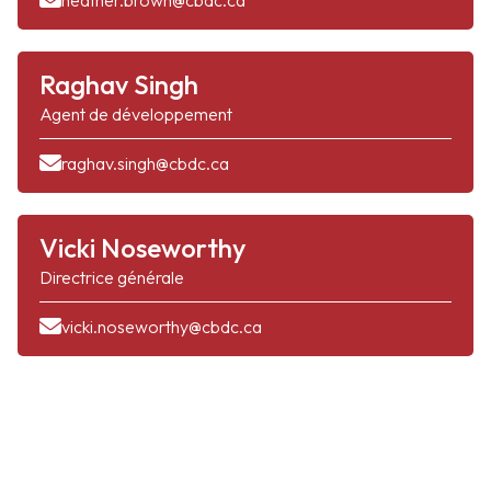
heather.brown@cbdc.ca
Raghav Singh
Agent de développement
raghav.singh@cbdc.ca
Vicki Noseworthy
Directrice générale
vicki.noseworthy@cbdc.ca