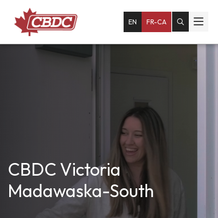
EN
FR-CA
CBDC Victoria
Madawaska-South